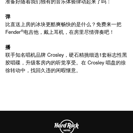
准备好随着我们独有的音乐体验律动起来了吗：
餐饮与夜生活
弹
规划你的活动
比直送上房的冰块更酷爽畅快的是什么？免费来一把
®
Fender
电吉他，戴上耳机，在房里尽情弹奏吧！
探索深圳
播
联手知名唱机品牌 Crosley，硬石精挑细选1套标志性黑
胶唱碟，升级客房内的听觉享受。在 Crosley 唱盘的徐
徐转动中，找回久违的闲暇惬意。