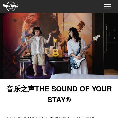
首页
客房及套房
特别优惠
星级设施
硬石 Roxity™儿童俱乐部
摇滚尊尚楼层®
音乐之声THE SOUND OF YOUR
摇滚商店®
Body Rock®健身中心
STAY®
顶层天际泳池
音乐之声——直达客房的音乐体验THE SOUND OF YOUR
STAY®