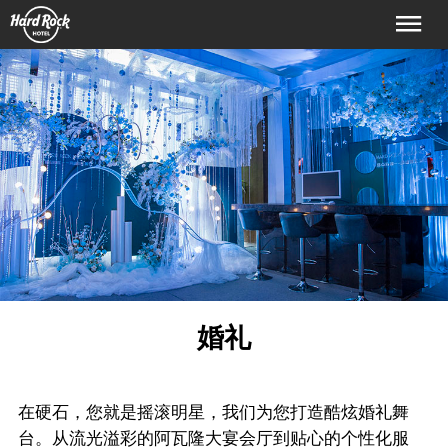
首页
客房及套房
特别优惠
星级设施
餐饮与夜生活
婚礼
规划你的活动
会议及活动
婚礼
在硬石，您就是摇滚明星，我们为您打造酷炫婚礼舞
场地详询及预定
台。从流光溢彩的阿瓦隆大宴会厅到贴心的个性化服